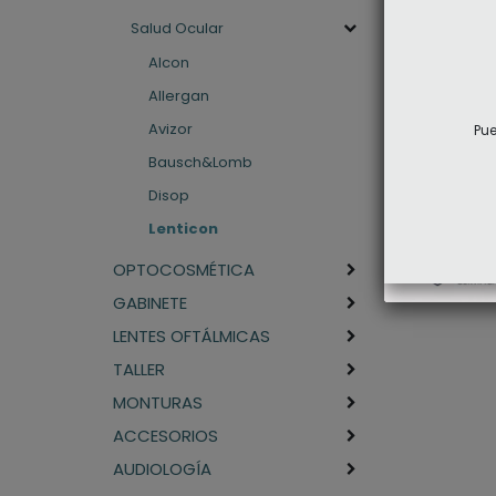
Salud Ocular
Alcon
Allergan
Gotas Mac
Avizor
Pue
Lenticon
Bausch&Lomb
Disop
ACCE
Lenticon
OPTOCOSMÉTICA
GABINETE
LENTES OFTÁLMICAS
TALLER
MONTURAS
ACCESORIOS
AUDIOLOGÍA