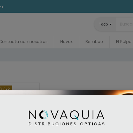
com
Todo
Contacta con nosotros
Novax
Bemboo
El Pulpo
 3x2