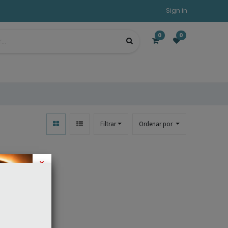
Sign in
0
0
Filtrar
Ordenar por
×