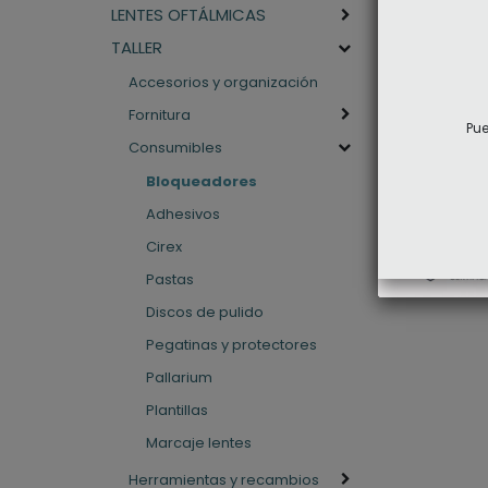
LENTES OFTÁLMICAS
TALLER
Accesorios y organización
Ventosa E
Fornitura
Pue
Consumibles
Bloqueadores
ACCE
Adhesivos
Cirex
Pastas
Discos de pulido
Pegatinas y protectores
Pallarium
Plantillas
Marcaje lentes
Herramientas y recambios