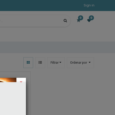
Sign in
0
0
Filtrar
Ordenar por
×