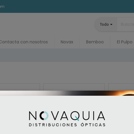
com
Todo
Contacta con nosotros
Novax
Bemboo
El Pulpo