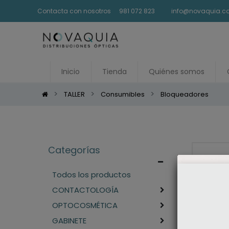
Contacta con nosotros
981 072 823
info@novaquia.
Inicio
Tienda
Quiénes somos
TALLER
Consumibles
Bloqueadores
Categorías
Todos los productos
CONTACTOLOGÍA
OPTOCOSMÉTICA
GABINETE