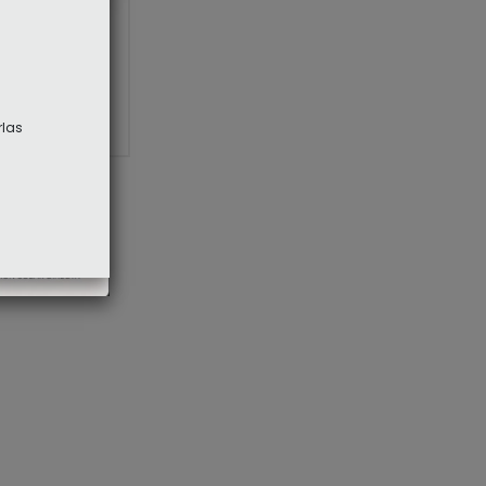
o 25mm (5 und)
rlas