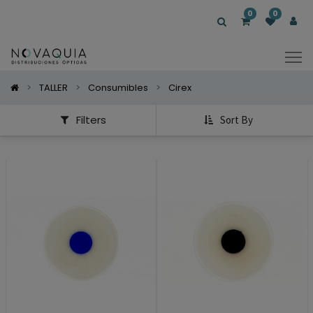
Mostrar
0
0
Categorías
Mostrar
Opciones
TALLER
Consumibles
Cirex
Filters
Sort By