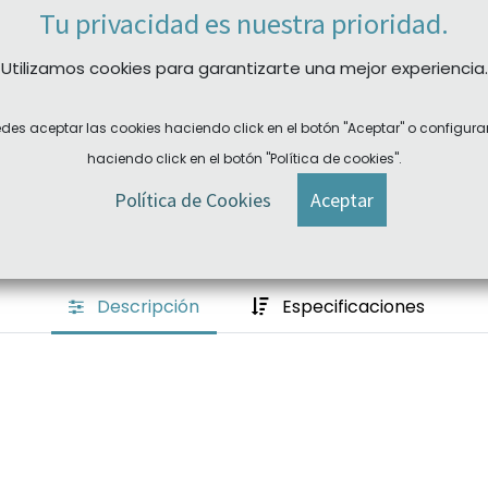
Tu privacidad es nuestra prioridad.
Comprar ahora
Utilizamos cookies para garantizarte una mejor experiencia.
REF:
BMB230AZ
Plazo devolución: sujeto a
des aceptar las cookies haciendo click en el botón "Aceptar" o configura
Plazo de entrega:
consulta
haciendo click en el botón "Política de cookies".
Política de Cookies
Aceptar
Descripción
Especificaciones