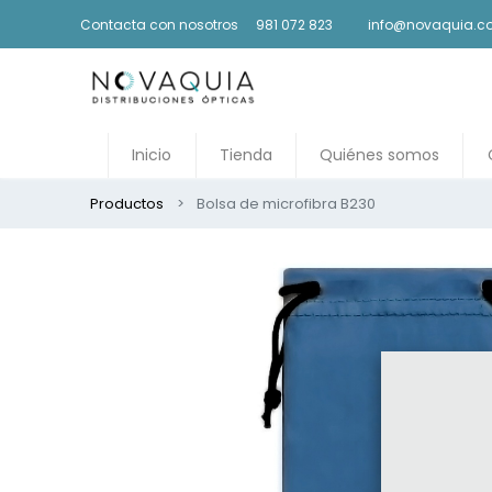
Contacta con nosotros
981 072 823
info@novaquia.
Inicio
Tienda
Quiénes somos
Productos
Bolsa de microfibra B230