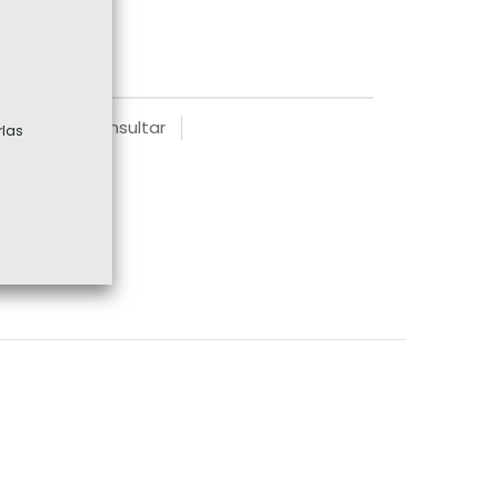
 producto, consultar
rlas
r