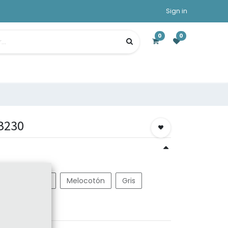
Sign in
0
0
 B230
Verde Lima
Melocotón
Gris