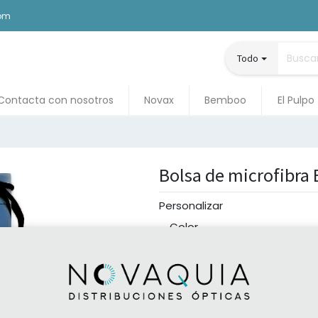
com
Todo
Contacta con nosotros
Novax
Bemboo
El Pulpo
Bolsa de microfibra
Personalizar
Color
Azul oscuro
Azul claro
Negro
Rosa
Verde