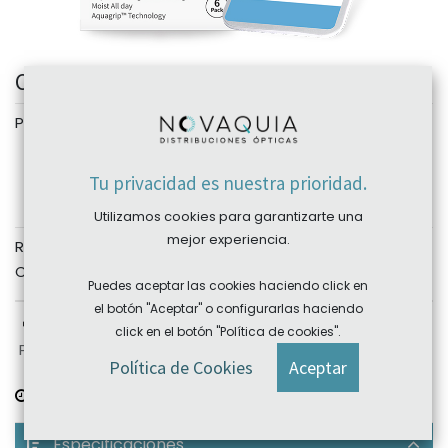
Clear All Day 6 pk Clearlab
Personalizar
Esfera
Tu privacidad es nuestra prioridad.
Utilizamos cookies para garantizarte una
mejor experiencia.
REF:
N/A
Categories:
Clearlab
,
Novaquia
Puedes aceptar las cookies haciendo click en
el botón "Aceptar" o configurarlas haciendo
click en el botón "Política de cookies".
Plazo devolución: sujeto a producto, consultar
Política de Cookies
Aceptar
Plazo de entrega:
consultar
Especificaciones