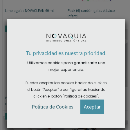
Limpiagafas NOVACLEAN 60 ml
Pack (6) cordón gafas elástico
infantil
×
PROMOCIÓN
PROMOCIÓN
Tu privacidad es nuestra prioridad.
Utilizamos cookies para garantizarte una
mejor experiencia.
Puedes aceptar las cookies haciendo click en
el botón "Aceptar" o configurarlas haciendo
click en el botón "Política de cookies".
Pack (6) cordón gafas elástico
Cadena gafas cuentas Ega
infantil
ACCEDER A LAS DESCARGAS
Política de Cookies
Aceptar
PROMOCIÓN
PROMOCIÓN